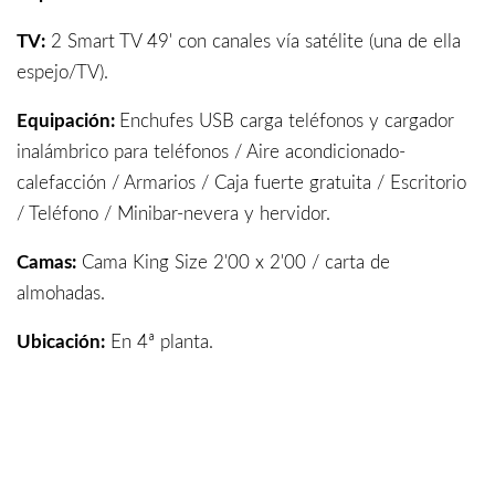
TV:
2 Smart TV 49' con canales vía satélite (una de ella
espejo/TV).
Equipación:
Enchufes USB carga teléfonos y cargador
inalámbrico para teléfonos / Aire acondicionado-
calefacción / Armarios / Caja fuerte gratuita / Escritorio
/ Teléfono / Minibar-nevera y hervidor.
Camas:
Cama King Size 2'00 x 2'00 / carta de
almohadas.
Ubicación:
En 4ª planta.
Estancia:
Agua de cortesia día de llegada y café e
infusiones para estancia.
Baño:
Ducha y suelo radiante. Albornoz / zapatillas /