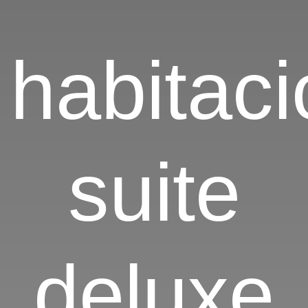
habitaci
suite
deluxe